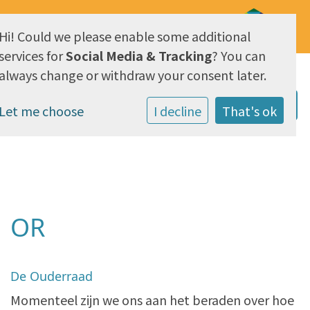
Hi! Could we please enable some additional
AVG & Privacy
services for
Social Media & Tracking
? You can
always change or withdraw your consent later.
Let me choose
I decline
That's ok
OR
De Ouderraad
Momenteel zijn we ons aan het beraden over hoe